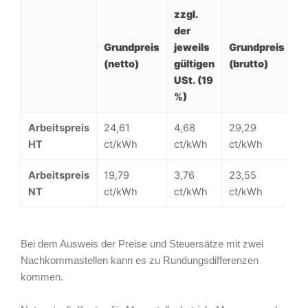
zzgl.
der
Grundpreis
jeweils
Grundpreis
(netto)
gültigen
(brutto)
USt. (19
%)
Arbeitspreis
24,61
4,68
29,29
HT
ct/kWh
ct/kWh
ct/kWh
Arbeitspreis
19,79
3,76
23,55
NT
ct/kWh
ct/kWh
ct/kWh
Bei dem Ausweis der Preise und Steuersätze mit zwei
Nachkommastellen kann es zu Rundungsdifferenzen
kommen.