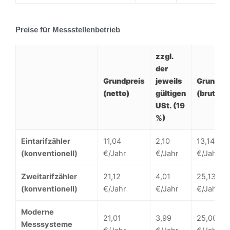
Preise für Messstellenbetrieb
zzgl.
der
Grundpreis
jeweils
Grundpre
(netto)
gültigen
(brutto)
USt. (19
%)
Eintarifzähler
11,04
2,10
13,14
(konventionell)
€/Jahr
€/Jahr
€/Jahr
Zweitarifzähler
21,12
4,01
25,13
(konventionell)
€/Jahr
€/Jahr
€/Jahr
Moderne
21,01
3,99
25,00
Messsysteme