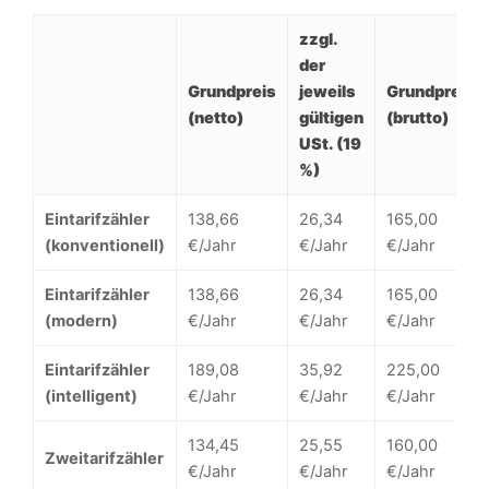
zzgl.
der
Grundpreis
jeweils
Grundpreis
(netto)
gültigen
(brutto)
USt. (19
%)
Eintarifzähler
138,66
26,34
165,00
(konventionell)
€/Jahr
€/Jahr
€/Jahr
Eintarifzähler
138,66
26,34
165,00
(modern)
€/Jahr
€/Jahr
€/Jahr
Eintarifzähler
189,08
35,92
225,00
(intelligent)
€/Jahr
€/Jahr
€/Jahr
134,45
25,55
160,00
Zweitarifzähler
€/Jahr
€/Jahr
€/Jahr