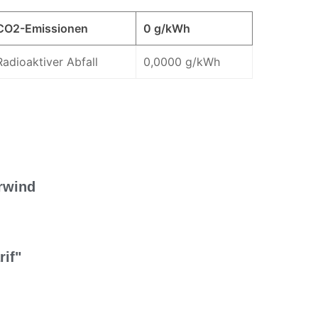
CO2-Emissionen
0 g/kWh
Radioaktiver Abfall
0,0000 g/kWh
rwind
rif"